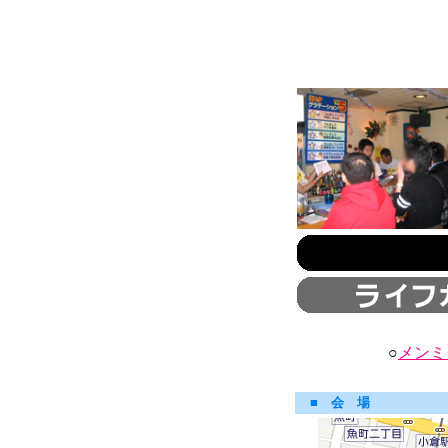
○
メンミ
■ 会 場