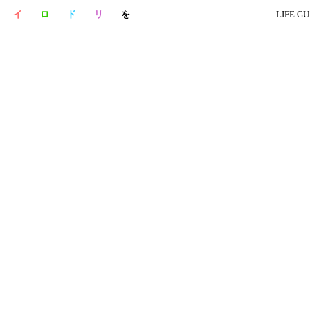
に
イ
ロ
ド
リ
を
LIFE GUARD