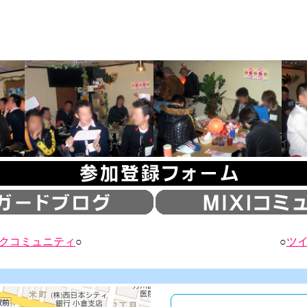
クコミュニティ
○ ○
ツ